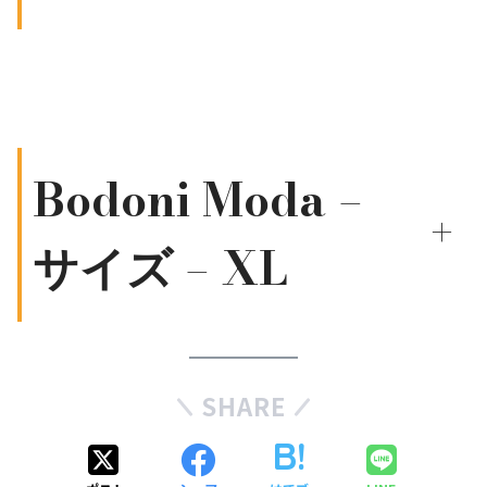
Bodoni Moda –
+
サイズ – XL
SHARE