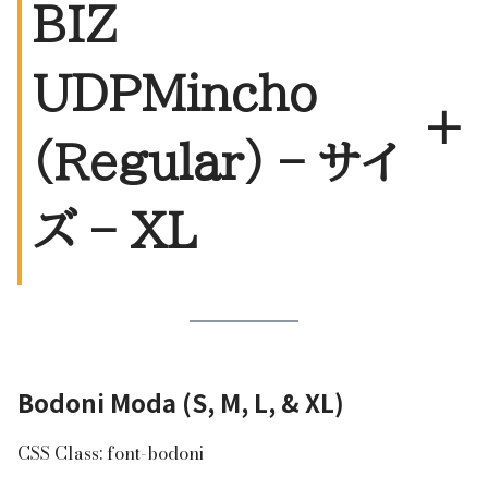
BIZ
UDPMincho
+
(Regular) – サイ
ズ – XL
Bodoni Moda (S, M, L, & XL)
CSS Class: font-bodoni