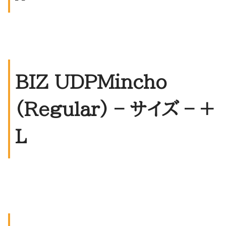
BIZ UDPMincho
(Regular) – サイズ –
+
L