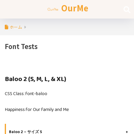
OurMe
ホーム
Font Tests
Baloo 2 (S, M, L, & XL)
CSS Class: font-baloo
Happiness for Our family and Me
Baloo 2 – サイズ S
+